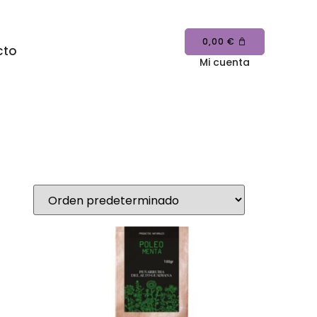
0,00
€
cto
Mi cuenta