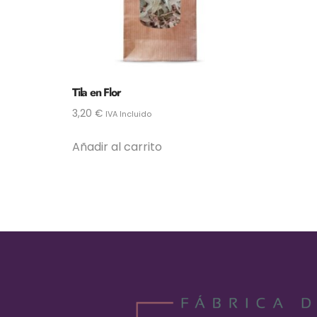
Tila en Flor
3,20
€
IVA Incluido
Añadir al carrito