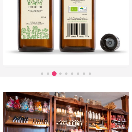
Aceite Esencial de Romero Bio
7,38
€
-
135,18
€
IVA
Incluido