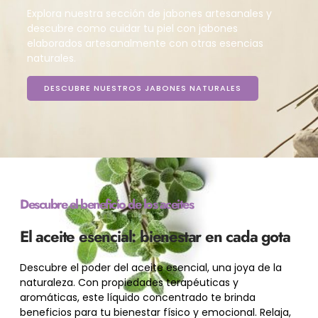
Explora nuestra sección de jabones artesanales y
descubre como cuidar tu piel con jabones
elaborados artesanalmente con otras esencias
naturales.
DESCUBRE NUESTROS JABONES NATURALES
Descubre el beneficio de los aceites
El aceite esencial: bienestar en cada gota
Descubre el poder del aceite esencial, una joya de la
naturaleza. Con propiedades terapéuticas y
aromáticas, este líquido concentrado te brinda
beneficios para tu bienestar físico y emocional. Relaja,