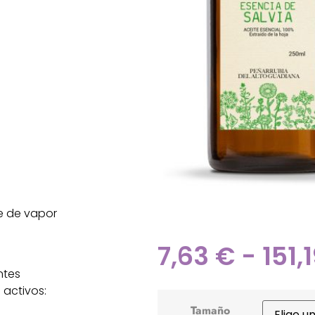
re de vapor
7,63
€
-
151,
ntes
activos:
Tamaño