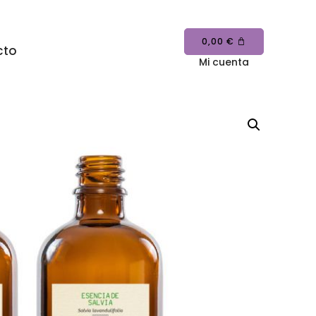
0,00
€
cto
Mi cuenta