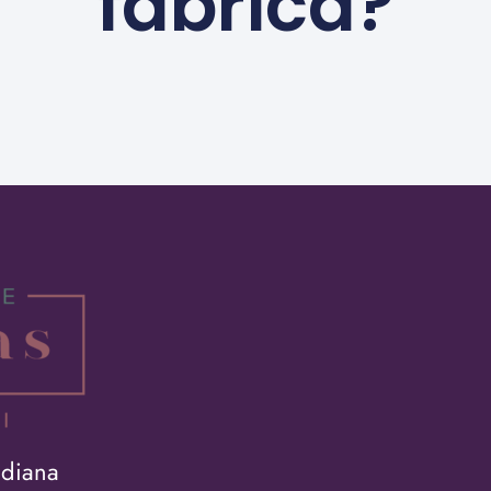
fábrica?
adiana