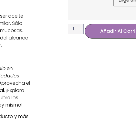
er aceite
ilar. Sólo
y mucosas.
Añadir Al Carr
 del alcance
.
Bio
en
iedades
Aprovecha el
. ¡Explora
ubre los
y mismo!
ducto y más