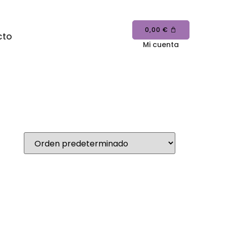
0,00
€
cto
Mi cuenta