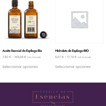
Aceite Esencial de Espliego Bio
Hidrolato de Espliego BIO
7,90
€
-
168,98
€
6,67
€
-
17,79
€
IVA Incluido
IVA Incluido
Seleccionar opciones
Seleccionar opciones