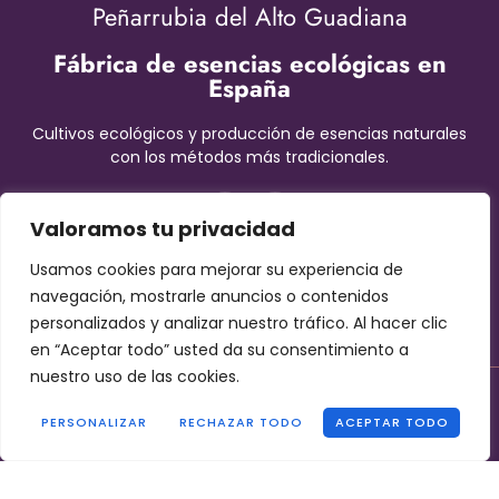
Peñarrubia del Alto Guadiana
Fábrica de esencias ecológicas en
España
Cultivos ecológicos y producción de esencias naturales
con los métodos más tradicionales.
Valoramos tu privacidad
Usamos cookies para mejorar su experiencia de
navegación, mostrarle anuncios o contenidos
personalizados y analizar nuestro tráfico. Al hacer clic
en “Aceptar todo” usted da su consentimiento a
nuestro uso de las cookies.
Contáctanos!
Aviso Legal
–
Términos y condiciones
–
Protección de datos
PERSONALIZAR
RECHAZAR TODO
ACEPTAR TODO
–
Cookies
Copyright © 2026 Fábrica de esencias. Diseñado por Forttaleza.