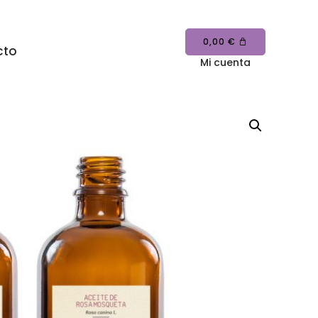
0,00
€
cto
Mi cuenta