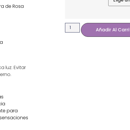
ra de Rosa
Añadir Al Carr
ma
 luz. Evitar
erno.
as
cia
nte para
n sensaciones