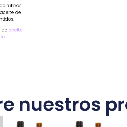
de rutinas
 aceite de
tidos.
a de
aceite
río
.
e nuestros p