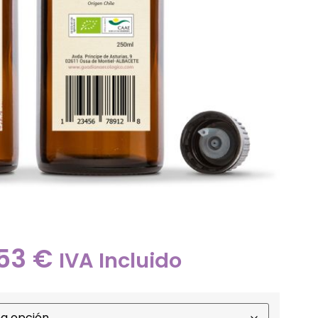
,53
€
IVA Incluido