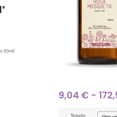
ª
as 30ml/
9,04
€
-
172
Tamaño