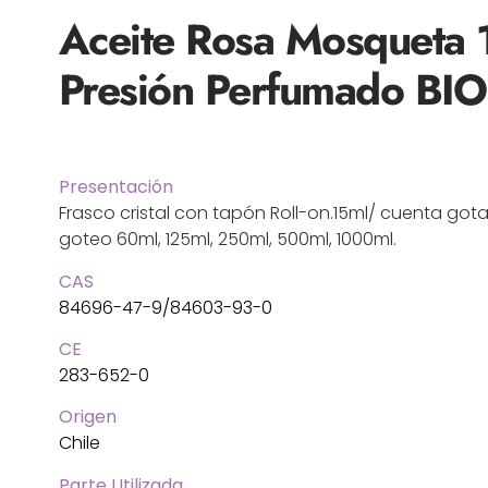
Aceite Rosa Mosqueta 1
Presión Perfumado BIO
Presentación
Frasco cristal con tapón Roll-on.15ml/ cuenta got
goteo 60ml, 125ml, 250ml, 500ml, 1000ml.
CAS
84696-47-9/84603-93-0
CE
283-652-0
Origen
Chile
Parte Utilizada