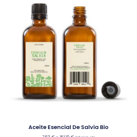
Aceite Esencial De Salvia Bio
7,63
€
-
151,19
€