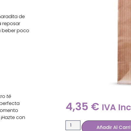
haradita de
a reposar
ra beber poco
tro
té
4,35
€
 perfecta
IVA In
 momento
. ¡Hazte con
Añadir Al Carr