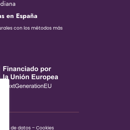
adiana
as en España
turales con los métodos más
ción de datos
–
Cookies