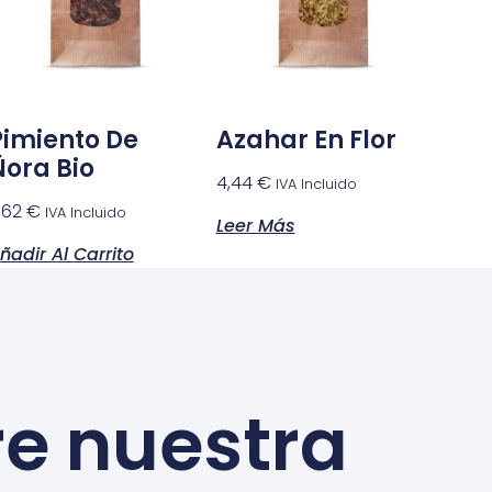
Pimiento De
Azahar En Flor
Ñora Bio
4,44
€
IVA Incluido
,62
€
IVA Incluido
Leer Más
ñadir Al Carrito
re nuestra