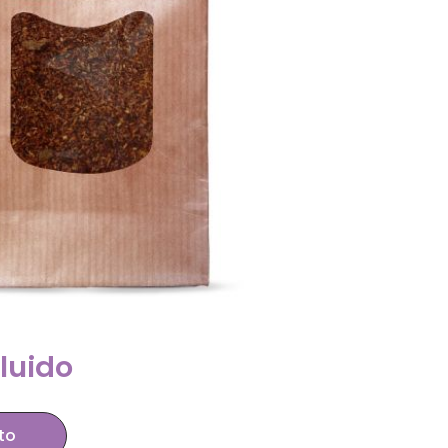
cluido
ito