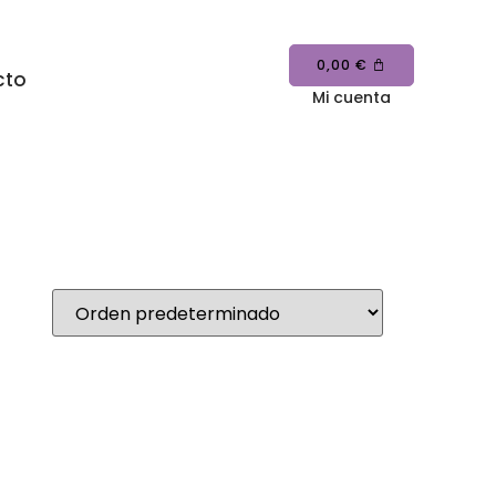
0,00
€
cto
Mi cuenta