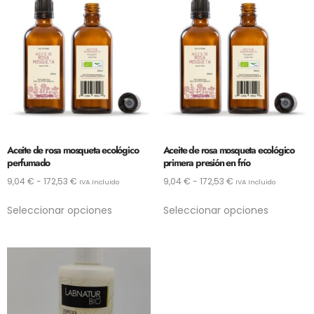
Aceite de rosa mosqueta ecológico
Aceite de rosa mosqueta ecológico
perfumado
primera presión en frío
9,04
€
-
172,53
€
9,04
€
-
172,53
€
IVA Incluido
IVA Incluido
Seleccionar opciones
Seleccionar opciones