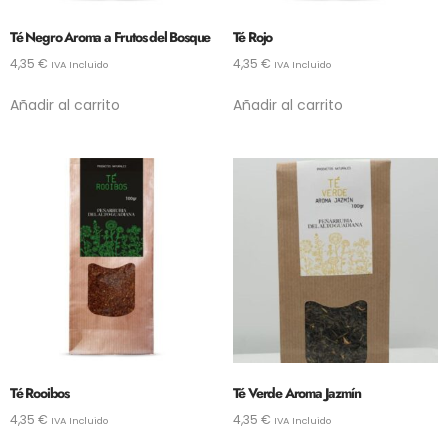
Té Negro Aroma a Frutos del Bosque
Té Rojo
4,35
€
4,35
€
IVA Incluido
IVA Incluido
Añadir al carrito
Añadir al carrito
Té Rooibos
Té Verde Aroma Jazmín
4,35
€
4,35
€
IVA Incluido
IVA Incluido