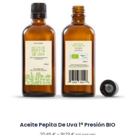
Aceite Pepita De Uva 1ª Presión BIO
20,45
€
-
91,23
€
IVA Incluido